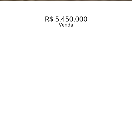
R$ 5.450.000
Venda
INCRÍVEL APARTAMENTO COM
505.0 M² NA MELHOR
LOCALIZAÇÃO DO JARDIM
PAULISTA.
370 m² Área útil
505 m² Área total
5 Dormitórios
3 Suítes
6 Banheiros
2 Vagas
Entrar em contato