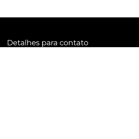
Detalhes para contato
EQUIPE E M M E GROUP
WhatsApp
(11) 3596-8863
E-mail
ALEXANDRE@EMMEGROUP.COM.BR
Entre em Contato
Nome
E-mail
Telefone