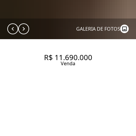
GALERIA DE FOTOS
R$ 11.690.000
Venda
COBERTURA COM 305 M², 3
QUARTOS SENDO 3 SUÍTES À
VENDA NO BAIRRO JARDIM
AMÉRICA.
305 m² Área útil
3 Dormitórios
3 Suítes