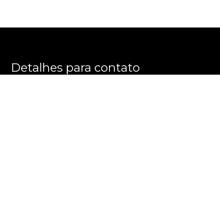
Detalhes para contato
EQUIPE E M M E GROUP
WhatsApp
(11) 3596-8863
E-mail
ALEXANDRE@EMMEGROUP.COM.BR
Entre em Contato
Nome
E-mail
Telefone