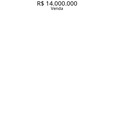
R$ 14.000.000
Venda
CASA COM 625.0 M², À VENDA
NO BAIRRO ALTO DE
PINHEIROS.
625 m² Área construída
1214 m² Área total
4 Dormitórios
2 Suítes
4 Banheiros
4 Vagas
Entrar em contato
Solicitar visita
Código do Imóvel:
EMME1006