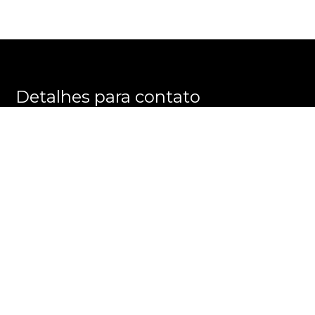
Detalhes para contato
EQUIPE E M M E GROUP
WhatsApp
(11) 3596-8863
E-mail
ALEXANDRE@EMMEGROUP.COM.BR
Entre em Contato
Nome
E-mail
Telefone