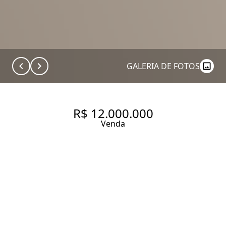
GALERIA DE FOTOS
R$ 12.000.000
Venda
APARTAMENTO REFORMADO
À VENDA COM 234 M², 2
SUÍTES, ESCRITÓRIO, 3 VAGAS
E LAZER COMPLETO. A 200M