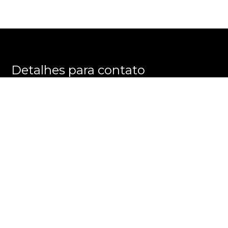
Detalhes para contato
EQUIPE E M M E GROUP
WhatsApp
(11) 3596-8863
E-mail
ALEXANDRE@EMMEGROUP.COM.BR
Entre em Contato
Nome
E-mail
Telefone