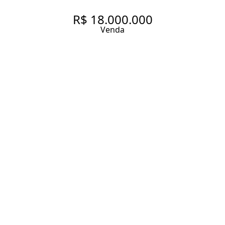
R$ 18.000.000
Venda
APARTAMENTO COM 615.0 M²,
À VENDA NO BAIRRO ITAIM
BIBI.
615 m² Área útil
5 Dormitórios
5 Suítes
6 Banheiros
8 Vagas
Entrar em contato
Solicitar visita
Código do Imóvel:
EMME997