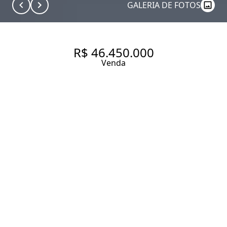
GALERIA DE FOTOS
R$ 46.450.000
Venda
APARTAMENTO COM 541.05
M², 4 QUARTOS SENDO 4
SUÍTES À VENDA NO BAIRRO
ITAIM BIBI.
541.05 m² Área útil
4 Dormitórios
4 Suítes
5 Banheiros
6 Vagas
Entrar em contato