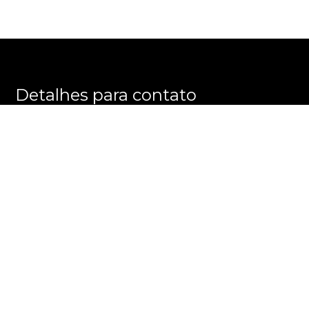
Detalhes para contato
EQUIPE E M M E GROUP
WhatsApp
(11) 3596-8863
E-mail
ALEXANDRE@EMMEGROUP.COM.BR
Entre em Contato
Nome
E-mail
Telefone