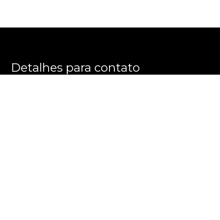
Detalhes para contato
EQUIPE E M M E GROUP
WhatsApp
(11) 3596-8863
E-mail
ALEXANDRE@EMMEGROUP.COM.BR
Entre em Contato
Nome
E-mail
Telefone