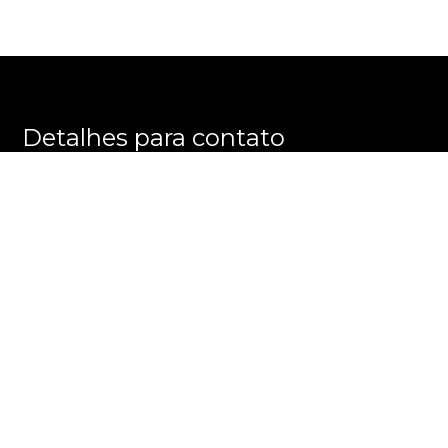
Detalhes para contato
EQUIPE E M M E GROUP
WhatsApp
(11) 3596-8863
E-mail
ALEXANDRE@EMMEGROUP.COM.BR
Entre em Contato
Nome
E-mail
Telefone