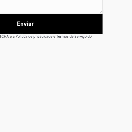
Enviar
APTCHA e a
Política de privacidade
e
Termos de Serviço
do