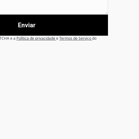
Enviar
APTCHA e a
Política de privacidade
e
Termos de Serviço
do